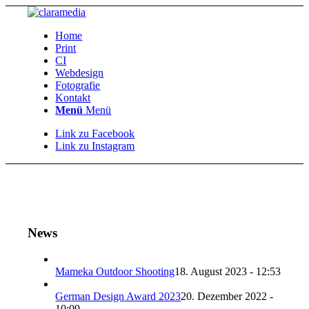
Home
Print
CI
Webdesign
Fotografie
Kontakt
Menü
Menü
Link zu Facebook
Link zu Instagram
News
Mameka Outdoor Shooting
18. August 2023 - 12:53
German Design Award 2023
20. Dezember 2022 -
10:09