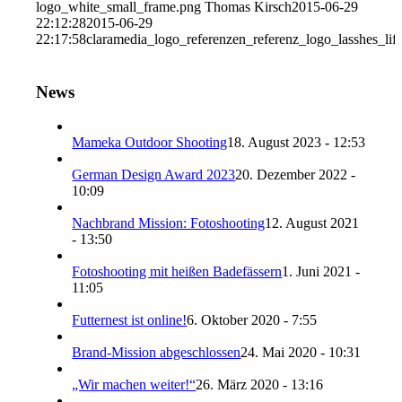
logo_white_small_frame.png
Thomas Kirsch
2015-06-29
22:12:28
2015-06-29
22:17:58
claramedia_logo_referenzen_referenz_logo_lasshes_lif
News
Mameka Outdoor Shooting
18. August 2023 - 12:53
German Design Award 2023
20. Dezember 2022 -
10:09
Nachbrand Mission: Fotoshooting
12. August 2021
- 13:50
Fotoshooting mit heißen Badefässern
1. Juni 2021 -
11:05
Futternest ist online!
6. Oktober 2020 - 7:55
Brand-Mission abgeschlossen
24. Mai 2020 - 10:31
„Wir machen weiter!“
26. März 2020 - 13:16