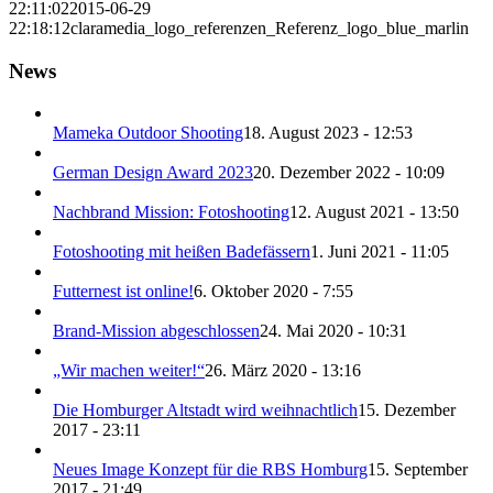
22:11:02
2015-06-29
22:18:12
claramedia_logo_referenzen_Referenz_logo_blue_marlin
News
Mameka Outdoor Shooting
18. August 2023 - 12:53
German Design Award 2023
20. Dezember 2022 - 10:09
Nachbrand Mission: Fotoshooting
12. August 2021 - 13:50
Fotoshooting mit heißen Badefässern
1. Juni 2021 - 11:05
Futternest ist online!
6. Oktober 2020 - 7:55
Brand-Mission abgeschlossen
24. Mai 2020 - 10:31
„Wir machen weiter!“
26. März 2020 - 13:16
Die Homburger Altstadt wird weihnachtlich
15. Dezember
2017 - 23:11
Neues Image Konzept für die RBS Homburg
15. September
2017 - 21:49