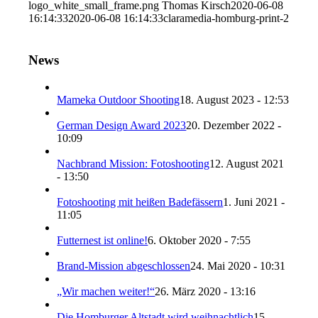
logo_white_small_frame.png
Thomas Kirsch
2020-06-08
16:14:33
2020-06-08 16:14:33
claramedia-homburg-print-2
News
Mameka Outdoor Shooting
18. August 2023 - 12:53
German Design Award 2023
20. Dezember 2022 -
10:09
Nachbrand Mission: Fotoshooting
12. August 2021
- 13:50
Fotoshooting mit heißen Badefässern
1. Juni 2021 -
11:05
Futternest ist online!
6. Oktober 2020 - 7:55
Brand-Mission abgeschlossen
24. Mai 2020 - 10:31
„Wir machen weiter!“
26. März 2020 - 13:16
Die Homburger Altstadt wird weihnachtlich
15.